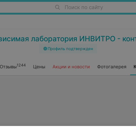
Поиск по сайту
висимая лаборатория ИНВИТРО - кон
Профиль подтвержден
1244
Отзывы
Цены
Акции и новости
Фотогалерея