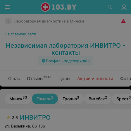
Лабораторная диагностика в Минске
На главную сети
Независимая лаборатория ИНВИТРО -
контакты
Профиль подтвержден
1241
О нас
Отзывы
Цены
Акции и новости
Фото
33
2
3
2
3
Минск
Гомель
Гродно
Витебск
Брест
ИНВИТРО
3.6
ул. Барыкина
,
86-136