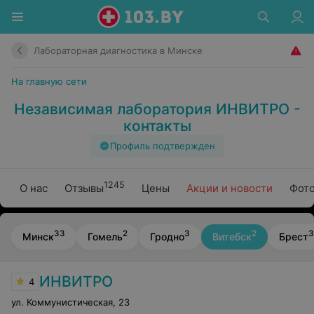
Лабораторная диагностика в Минске
На главную сети
Независимая лаборатория ИНВИТРО -
контакты
Профиль подтвержден
1245
О нас
Отзывы
Цены
Акции и новости
Фото
33
2
3
2
3
Минск
Гомель
Гродно
Витебск
Брест
ИНВИТРО
4
ул. Коммунистическая
,
23