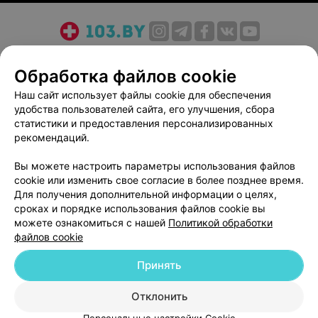
О проекте
Новости проекта
Размещение рекламы
Обработка файлов cookie
Медицинский маркетинг
Публичный договор
Пользовательское соглашение
Способы оплаты
Наш сайт использует файлы cookie для обеспечения
удобства пользователей сайта, его улучшения, сбора
Вакансии
Партнеры
статистики и предоставления персонализированных
Написать руководителю 103.by
рекомендаций.
Написать в поддержку
Вы можете настроить параметры использования файлов
Персональные настройки cookie
cookie или изменить свое согласие в более позднее время.
Обработка персональных данных
Для получения дополнительной информации о целях,
сроках и порядке использования файлов cookie вы
можете ознакомиться с нашей
Политикой обработки
файлов cookie
Принять
© 2026 ООО «Артокс Лаб», УНП 191700409
| 220012, Республика Беларусь,
Отклонить
Карта
г. Минск, улица Толбухина, 2, пом. 16 | help@103.by