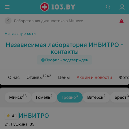
Лабораторная диагностика в Минске
На главную сети
Независимая лаборатория ИНВИТРО -
контакты
Профиль подтвержден
1243
О нас
Отзывы
Цены
Акции и новости
Фото
33
2
3
2
3
Минск
Гомель
Гродно
Витебск
Брест
ИНВИТРО
4.1
ул. Пушкина
,
35