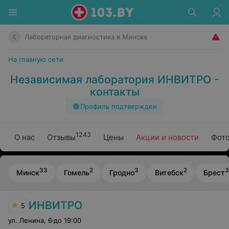
Лабораторная диагностика в Минске
На главную сети
Независимая лаборатория ИНВИТРО -
контакты
Профиль подтвержден
1243
О нас
Отзывы
Цены
Акции и новости
Фото
33
2
3
2
3
Минск
Гомель
Гродно
Витебск
Брест
ИНВИТРО
5
ул. Ленина
,
6
до 19:00