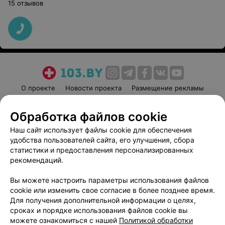
15 отзывов
О проекте
Новости проекта
Размещение рекламы
Медицинский маркетинг
Публичный договор
Обработка файлов cookie
Пользовательское соглашение
Способы оплаты
Наш сайт использует файлы cookie для обеспечения
Вакансии
Партнеры
удобства пользователей сайта, его улучшения, сбора
Написать руководителю 103.by
статистики и предоставления персонализированных
Написать в поддержку
рекомендаций.
Персональные настройки cookie
Вы можете настроить параметры использования файлов
Обработка персональных данных
cookie или изменить свое согласие в более позднее время.
Для получения дополнительной информации о целях,
сроках и порядке использования файлов cookie вы
можете ознакомиться с нашей
Политикой обработки