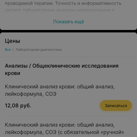
проводимой терапии. Точность и информативность
делают лабораторные анализы незаменимыми в
современной медицине.
Показать ещё
Цены
Основные направления лабораторных
Все
/
Лабораторная диагностика
исследований
Анализы
/
Общеклинические исследования
крови
Лабораторные анализы охватывают широкий спектр
Клинический анализ крови: общий анализ,
медицинских направлений. Среди них:
лейкоформула, СОЭ
Клинические исследования крови
— могут
12,08 руб.
Записаться
позволить оценить уровень гемоглобина, выявить
анемию, воспалительные процессы и другие
отклонения.
Клинический анализ крови: общий анализ,
Биохимические тесты
— могут помочь определить
лейкоформула, СОЭ (с обязательной «ручной»