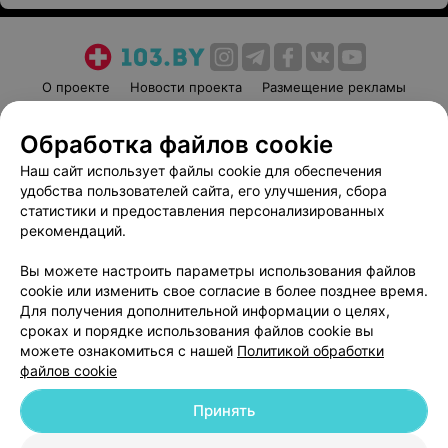
О проекте
Новости проекта
Размещение рекламы
Медицинский маркетинг
Публичный договор
Обработка файлов cookie
Пользовательское соглашение
Способы оплаты
Наш сайт использует файлы cookie для обеспечения
Вакансии
Партнеры
удобства пользователей сайта, его улучшения, сбора
Написать руководителю 103.by
статистики и предоставления персонализированных
Написать в поддержку
рекомендаций.
Персональные настройки cookie
Вы можете настроить параметры использования файлов
Обработка персональных данных
cookie или изменить свое согласие в более позднее время.
Для получения дополнительной информации о целях,
сроках и порядке использования файлов cookie вы
можете ознакомиться с нашей
Политикой обработки
файлов cookie
Принять
© 2026 ООО «Артокс Лаб», УНП 191700409
| 220012, Республика Беларусь,
г. Минск, улица Толбухина, 2, пом. 16 | help@103.by