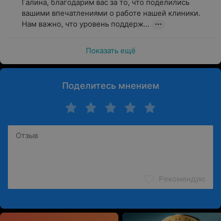
Галина, благодарим вас за то, что поделились 
Обеспечить контроль за влиянием внешних
вашими впечатлениями о работе нашей клиники. 
факторов — например, уровня загрязнения
Нам важно, что уровень поддерж...
окружающей среды или питания на состояние
здоровья.
Показать ещё
Современные лаборатории оснащены точными
анализаторами, что может минимизировать
вероятность ошибок и обеспечить надежные
Поделитесь мнением
результаты. Регулярные обследования — это шаг к
сохранению здоровья, своевременной профилактике и
правильному лечению.
Рекомендую