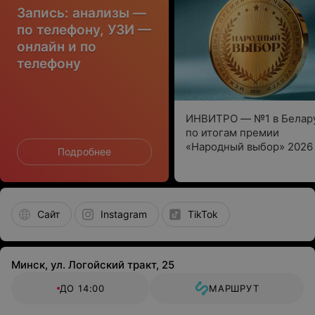
Запись: анализы —
по телефону, УЗИ —
онлайн и по
телефону
ИНВИТРО — №1 в Белар
по итогам премии
«Народный выбор» 2026 
Подробнее
Сайт
Instagram
TikTok
Минск, ул. Логойский тракт, 25
ДО 14:00
МАРШРУТ