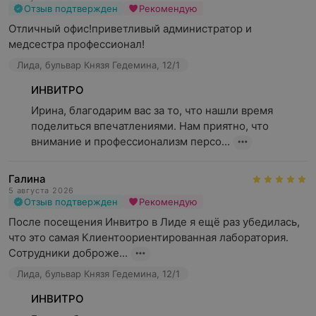
Отзыв подтвержден
Рекомендую
Отличный офис!приветливый администратор и 
Почему лабораторная диагностика
медсестра профессионал!
важна?
Лида, бульвар Князя Гедемина, 12/1
ИНВИТРО
Ирина, благодарим вас за то, что нашли время 
Регулярные лабораторные исследования могут помочь:
поделиться впечатлениями. Нам приятно, что 
внимание и профессионализм персо...
Выявлять заболевания на ранних стадиях;
Контролировать течение хронических болезней,
Галина
позволяя корректировать терапию;
5 августа 2026
Отзыв подтвержден
Рекомендую
Подобрать персонализированное лечение, учитывая
После посещения Инвитро в Лиде я ещё раз убедилась, 
индивидуальные особенности организма;
что это самая Клиентоориентированная лаборатория. 
Оценить общее состояние здоровья, даже при
Сотрудники доброже...
отсутствии явных симптомов.
Лида, бульвар Князя Гедемина, 12/1
Предотвратить осложнения, выявляя скрытые риски
ИНВИТРО
для организма.